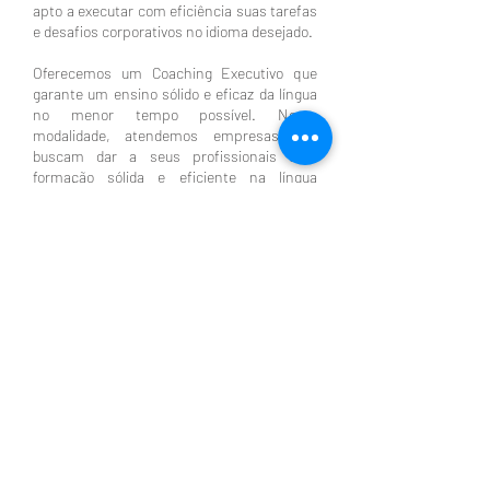
apto a executar com eficiência suas tarefas
e desafios corporativos no idioma desejado.
Oferecemos um Coaching Executivo que
garante um ensino sólido e eficaz da língua
no menor tempo possível. Nesta
modalidade, atendemos empresas que
buscam dar a seus profissionais uma
formação sólida e eficiente na língua
estrangeira. O objetivo é capacitar os alunos
a falar com qualidade no novo idioma e
empregá-lo com segurança.
Para executivos que têm a agenda cheia ou
viajam com frequência e, portanto, não
podem se comprometer com aulas em dias
e horários pré-determinados,
oferecemos
o estilo Flex
, em que as aulas são
marcadas no início de cada mês, e o aluno
pode determinar dias e horários
diferenciados.
© 2026 por GRUPO BLUE