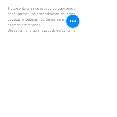
Trata-se de um rico espaço de convivência
onde, através do conhecimento de novas
pessoas e culturas, os alunos se mantêm
altamente motivados.
Dessa forma, o aprendizado dá-se de forma
mais
efetiva, leve e prazerosa.
No decorrer do curso são realizadas várias
atividades culturais e de extensão e cada
encontro tem um break com lanchinho
delicioso.
Acreditamos que aprender é um conjunto
de experiências!
© 2026 por GRUPO BLUE